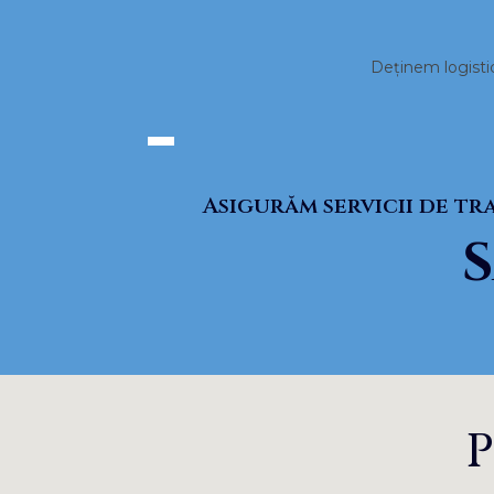
Deținem logistic
Asigurăm servicii de tr
P