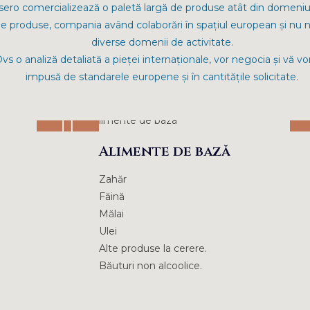
o comercializează o paletă largă de produse atât din domeniul ag
ri de produse, compania având colaborări în spațiul european și nu
diverse domenii de activitate.
 o analiză detaliată a pieței internaționale, vor negocia și vă vor 
impusă de standarele europene și în cantitățile solicitate.
Alimente de bază
Zahăr
Făină
Mălai
Ulei
Alte produse la cerere.
Băuturi non alcoolice.