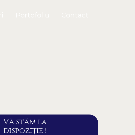
i
Portofoliu
Contact
Vă stăm la
dispoziție !