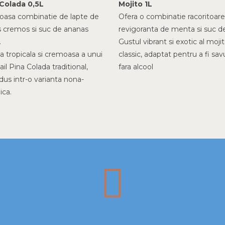
 Colada 0,5L
Mojito 1L
ioasa combinatie de lapte de
Ofera o combinatie racoritoare
 cremos si suc de ananas
revigoranta de menta si suc d
.
Gustul vibrant si exotic al mojit
 tropicala si cremoasa a unui
classic, adaptat pentru a fi sav
il Pina Colada traditional,
fara alcool
dus intr-o varianta nona-
ica.