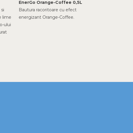
EnerGo Orange-Coffee 0,5L
 si
Bautura racoritoare cu efect
e lime
energizant Orange-Coffee.
o-ului
urat