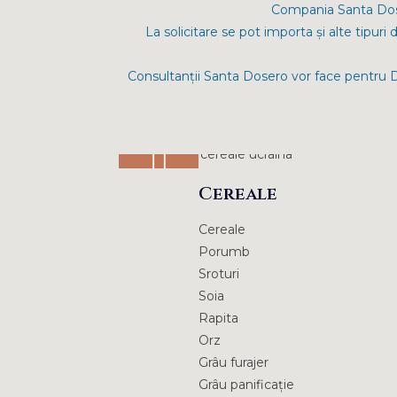
Compania Santa Doser
La solicitare se pot importa și alte tipu
Consultanții Santa Dosero vor face pentru Dvs
Cereale
Cereale
Porumb
Sroturi
Soia
Rapita
Orz
Grâu furajer
Grâu panificație