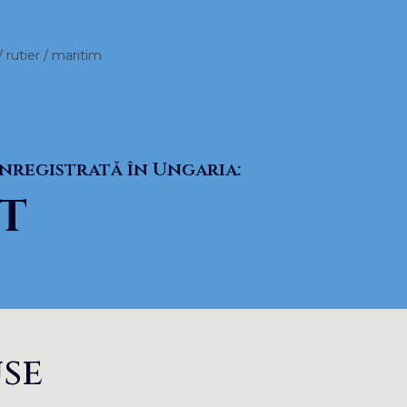
 rutier / maritim
înregistrată în Ungaria:
T
se