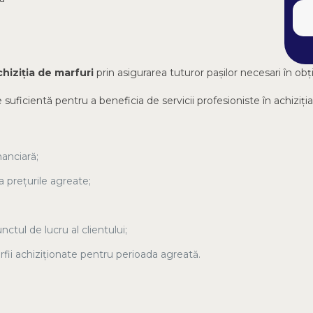
chiziția de marfuri
prin asigurarea tuturor pașilor necesari în obț
 suficientă pentru a beneficia de servicii profesioniste în achiziția
nanciară;
la prețurile agreate;
ctul de lucru al clientului;
ărfii achiziționate pentru perioada agreată.