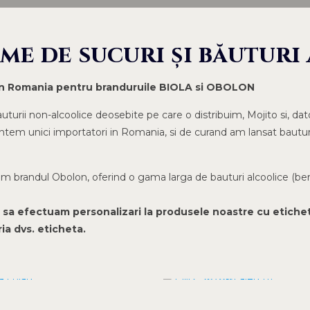
me de sucuri și băuturi
 in Romania pentru branduruile BIOLA si OBOLON
uturii non-alcoolice deosebite pe care o distribuim, Mojito si, da
tem unici importatori in Romania, si de curand am lansat bautura
 brandul Obolon, oferind o gama larga de bauturi alcoolice (bere,
a efectuam personalizari la produsele noastre cu eticheta 
ia dvs. eticheta.