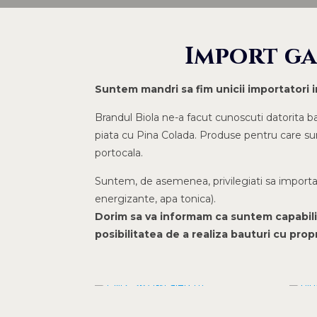
Import ga
Suntem mandri sa fim unicii importatori
Brandul Biola ne-a facut cunoscuti datorita ba
piata cu Pina Colada. Produse pentru care sun
portocala.
Suntem, de asemenea, privilegiati sa importam
energizante, apa tonica).
Dorim sa va informam ca suntem capabili s
posibilitatea de a realiza bauturi cu propr