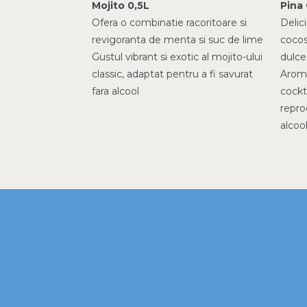
Mojito 0,5L
Pina
Ofera o combinatie racoritoare si
Delic
revigoranta de menta si suc de lime
cocos
Gustul vibrant si exotic al mojito-ului
dulce
classic, adaptat pentru a fi savurat
Aroma
fara alcool
cockta
repro
alcool